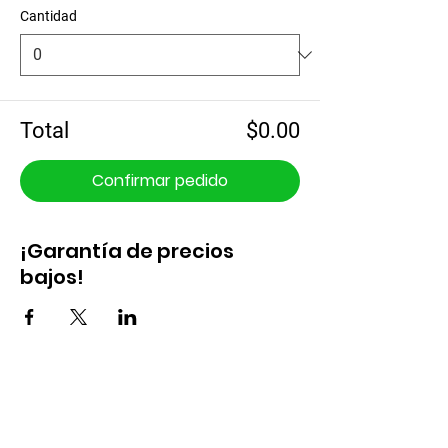
Cantidad
Total
$0.00
Confirmar pedido
¡Garantía de precios
bajos!
ToursEconómicos.
com
Bueno,Bonito y Barato.