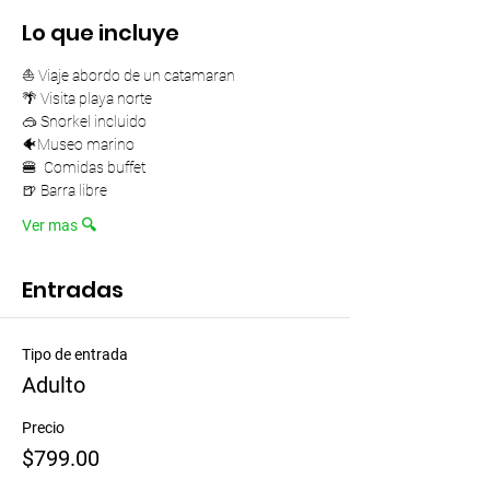
Lo que incluye
⛵ Viaje abordo de un catamaran 
🌴 Visita playa norte 
🥽 Snorkel incluido
🐠Museo marino
🍔  Comidas buffet
🍺 Barra libre
Ver mas 🔍
Entradas
Tipo de entrada
Adulto
Precio
$799.00