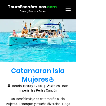
ToursEconómicos.
com
Bueno, Bonito y Barato.
Catamaran Isla
Mujeres⛵
📆Horario 10:00 y 12:00
  |  
📍Cita en Hotel
Imperial las Perlas Cancún
Un increíble viaje en catamarán a Isla
Mujeres. Esnorquel y mucha diversión! Haga